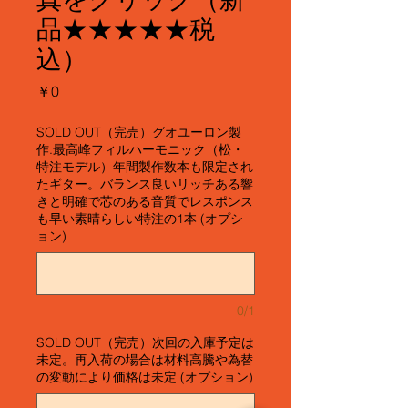
品★★★★★税
込）
価
￥0
格
SOLD OUT（完売）グオユーロン製
作.最高峰フィルハーモニック（松・
特注モデル）年間製作数本も限定され
たギター。バランス良いリッチある響
きと明確で芯のある音質でレスポンス
も早い素晴らしい特注の1本 (オプシ
ョン)
0/1
SOLD OUT（完売）次回の入庫予定は
未定。再入荷の場合は材料高騰や為替
の変動により価格は未定 (オプション)