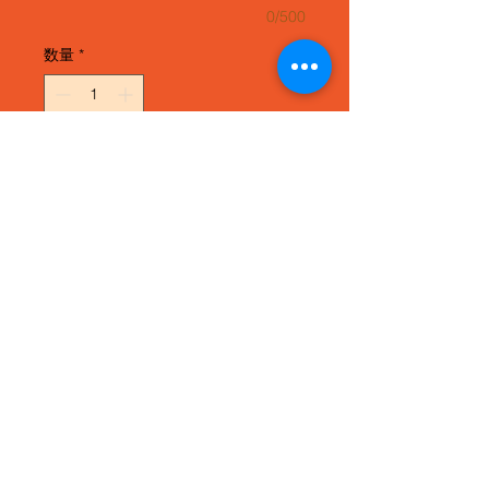
0/500
数量
*
カートに追加する
トップ＝スプルース
サイドバック＝特注キルテッ
ドメイプル
オラクルカスタムモデル（中
古・美品）
ヘッド＝石川県の本漆塗りと
金箔で龍をデザインした特注
装飾
鯉デザイン細工のサウンドホ
ール
ボディエッジカット加工