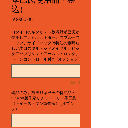
込）
価
￥990,000
格
ゴダイゴのギタリスト故浅野孝巳氏が
使用していたJazzギター。スプルース
トップ、サイドバックは特注の素晴ら
しい木目のキルテッドメイプル。ピッ
クアップはケントアームストロング。
トーンコントロール付き (オプション)
0/500
現品のみ。故浅野孝巳氏の特注品・
Chaina製作家リチャードリー手工品
（旧イーストマン製作家） (オプショ
ン)