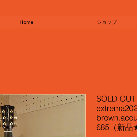
Home
ショップ
SOLD OU
extrema202
brown.aco
685（新