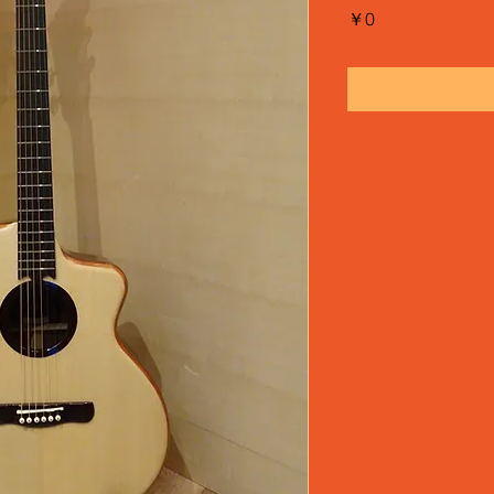
価
￥0
格