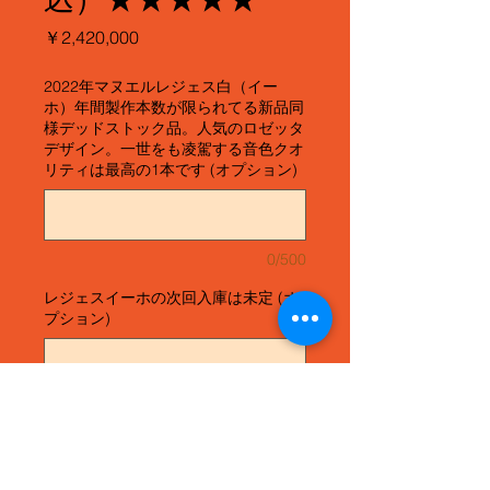
価
￥2,420,000
格
2022年マヌエルレジェス白（イー
ホ）年間製作本数が限られてる新品同
様デッドストック品。人気のロゼッタ
デザイン。一世をも凌駕する音色クオ
リティは最高の1本です (オプション)
0/500
レジェスイーホの次回入庫は未定 (オ
プション)
0/500
数量
*